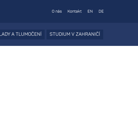
O nás
Kontakt
EN
DE
LADY A TLUMOČENÍ
STUDIUM V ZAHRANIČÍ