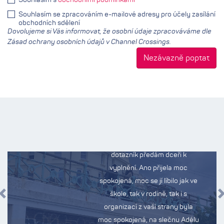
Souhlasím s
obchodními podmínkami
Souhlasím se zpracováním e-mailové adresy pro účely zasílání
obchodních sdělení
Dovolujeme si Vás informovat, že osobní údaje zpracováváme dle
Zásad ochrany osobních údajů v Channel Crossings.
Skupinový pobyt
v Brightonu,
2025
Dobrý den paní Pavlasová,
dotazník předám dceři k
vyplnění. Ano přijela moc
spokojená, moc se jí líbilo jak ve
škole, tak v rodině, tak i s
Předchozí
organizací z vaší strany byla
moc spokojená, na slečnu Adélu