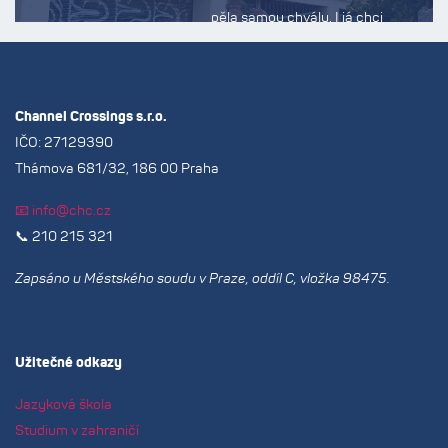
pěla samou chválu. I já chci
poděkovat za skvělou organizaci
a péči o dceru. Budu vás všude
jen doporučovat. S pozdravem,
Channel Crossings s.r.o.
Šárka š.
IČO: 27129390
Thámova 681/32, 186 00 Praha
📧 info@chc.cz
📞 210 215 321
Zapsáno u Městského soudu v Praze, oddíl C, vložka 98475.
Užitečné odkazy
Jazyková škola
Studium v zahraničí