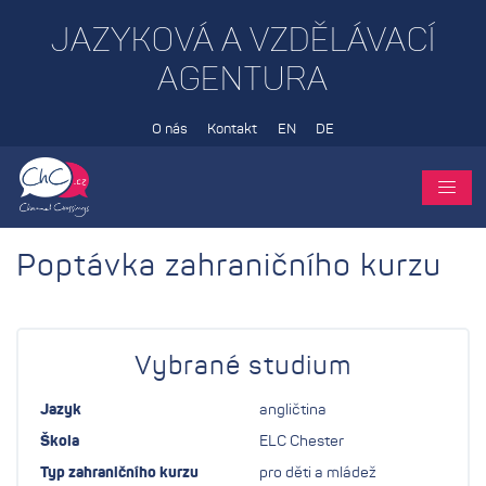
JAZYKOVÁ A VZDĚLÁVACÍ
AGENTURA
O nás
Kontakt
EN
DE
Poptávka zahraničního kurzu
Vybrané studium
Jazyk
angličtina
Škola
ELC Chester
Typ zahraničního kurzu
pro děti a mládež