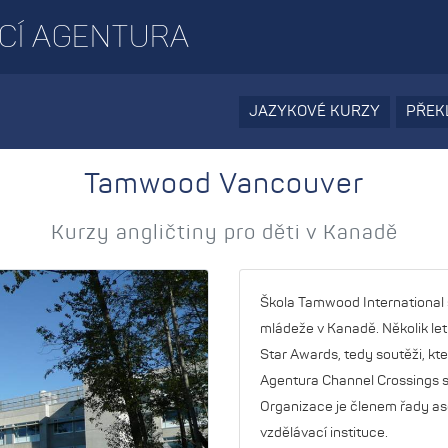
CÍ AGENTURA
JAZYKOVÉ KURZY
PŘEK
Tamwood Vancouver
Kurzy angličtiny pro děti v Kanadě
Škola Tamwood International s
mládeže v Kanadě. Několik let
Star Awards, tedy soutěži, kte
Agentura Channel Crossings sp
Organizace je členem řady aso
vzdělávací instituce.