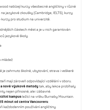
ood nabízejí kurzy všeobecné angličtiny v různé
zy na jazykové zkoušky (Cambridge, IELTS), kurzy
 kurzy pro studium na univerzitě.
klidnějších částech měst a je u nich garantován
ců jazykové školy.
a
 a mládež
ě je zahrnuto školné, ubytování, strava i veškeré
 kteří mají zároveň odpovídající vzdělání v oboru.
í a nové výukové metody
tak, aby lekce probíhaly
ty nejen přínosné, ale i zábavné.
rzitní kampus
ležící na vršku Burnaby Mountain.
25 minut od centra Vancouveru
.
ři každodenním používání angličtiny.