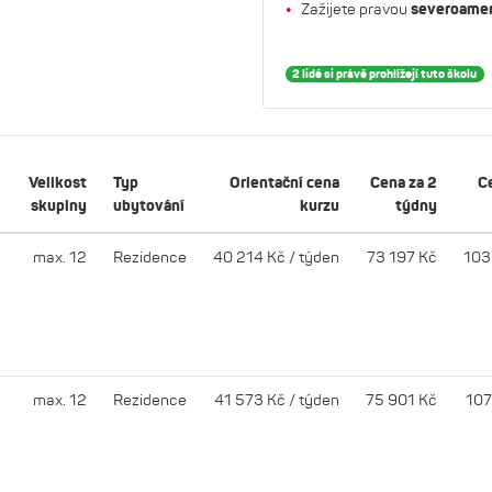
Zažijete pravou
severoamer
2 lidé si právě prohlížejí tuto školu
Velikost
Typ
Orientační cena
Cena za 2
C
skupiny
ubytování
kurzu
týdny
max. 12
Rezidence
40 214 Kč / týden
73 197 Kč
103
max. 12
Rezidence
41 573 Kč / týden
75 901 Kč
107