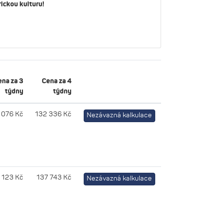
ickou kulturu!
ena za 3
Cena za 4
týdny
týdny
 076 Kč
132 336 Kč
Nezávazná kalkulace
 123 Kč
137 743 Kč
Nezávazná kalkulace