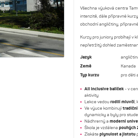
Další
Všechna výuková centra Tamw
intenzitě, dále přípravné kur
obchodní angličtiny, přípravné
Kurzy pro juniory probíhají v 
nepřetržitý dohled zaměstnan
Jazyk
angličtin
Země
Kanada
Typ kurzu
pro děti
All inclusive balíček
- v cen
aktivity
Lekce vedou
rodilí mluvčí
,
Ve výuce kombinují
tradičn
dynamicky a byly pro studen
Nádhrerný a
moderní unive
Škola je vzdálena
pouhých 
Získáte
plynulost a jistotu
p