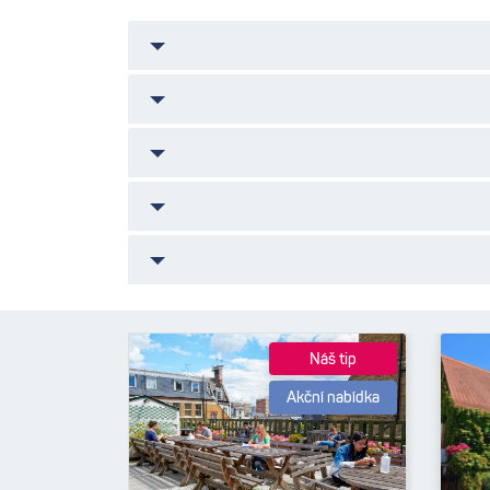
Náš tip
Akční nabídka