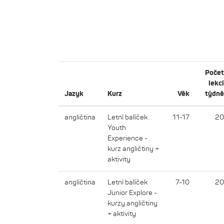
Počet
lekcí
Jazyk
Kurz
Věk
týdně
angličtina
Letní balíček
11-17
20
Youth
Experience -
kurz angličtiny +
aktivity
angličtina
Letní balíček
7-10
20
Junior Explore -
kurzy angličtiny
+ aktivity