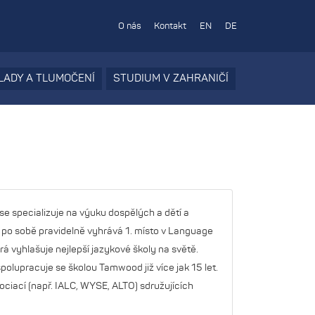
O nás
Kontakt
EN
DE
LADY A TLUMOČENÍ
STUDIUM V ZAHRANIČÍ
e specializuje na výuku dospělých a dětí a
 po sobě pravidelně vyhrává 1. místo v Language
rá vyhlašuje nejlepší jazykové školy na světě.
olupracuje se školou Tamwood již více jak 15 let.
ciací (např. IALC, WYSE, ALTO) sdružujících