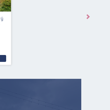
vý
Následující
m