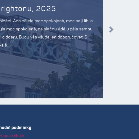
ernational School, Velká Británie, 20
plněn. Ještě jsme chtěli moc poděkovat. Syn byl na stejném pobytu již v
 letos měl štěstí na naprosto výjimečnou rodinu. Přijel opravdu nadšený
e komunikovali živě před odjezdem i po návratu. Jedná se o neuvěřitelné 
Další
e všechny aktivity, které dělají. Již nyní syn plánuje, že příští rok pojede 
jinde, ale celkově jsou tyto pobyty báječně, za což patří díky vaší firmě. 
 syna příští rok vybrali Maltu, bylo by to možné? Přeji pěkný den, Eva 
hodní podmínky
zyková škola