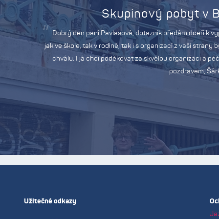
Sidmouth Int
Dobrý den, dotazník vy
byl moc spokojený, ale
hostitelskou rodinou jsm
kteří by zasloužili medaili z
když jistě bude bydlet 
zvažujeme, že bychom pro
Užitečné odkazy
Oc
Ja