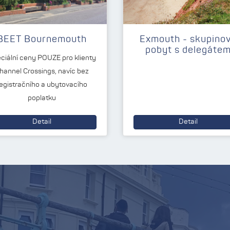
BEET Bournemouth
Exmouth - skupino
pobyt s delegáte
ciální ceny POUZE pro klienty
hannel Crossings, navíc bez
egistračního a ubytovacího
poplatku
Detail
Detail