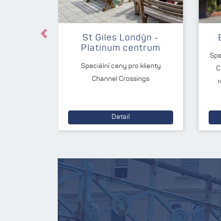
St Giles Londýn -
Předchozí
Platinum centrum
Spe
Speciální ceny pro klienty
C
Channel Crossings
r
Detail